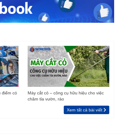
u điểm có
Máy cắt cỏ – công cụ hữu hiệu cho việc
chăm tỉa vườn, rào
Xem tất cả bài viết