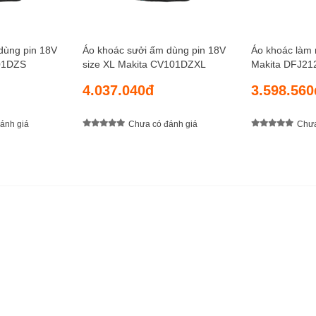
dùng pin 18V
Áo khoác sưởi ấm dùng pin 18V
Áo khoác làm 
101DZS
size XL Makita CV101DZXL
Makita DFJ21
4.037.040đ
3.598.560
ánh giá
Chưa có đánh giá
Chưa