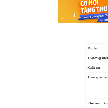
Thông
Model
số
kỹ
Thương hiệ
thuật
Xuất xứ
Thời gian sử
Khu vực là