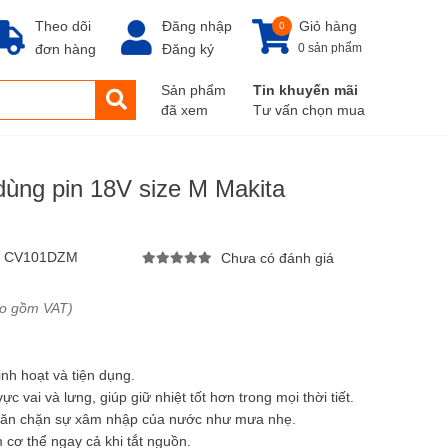
Theo dõi
Đăng nhập
Giỏ hàng
0
đơn hàng
Đăng ký
0 sản phẩm
Sản phẩm
Tin khuyến mãi
đã xem
Tư vấn chọn mua
ùng pin 18V size M Makita
:
CV101DZM
Chưa có đánh giá
ao gồm VAT)
nh hoạt và tiện dụng.
c vai và lưng, giúp giữ nhiệt tốt hơn trong mọi thời tiết.
ngăn chặn sự xâm nhập của nước như mưa nhẹ.
 cơ thể ngay cả khi tắt nguồn.