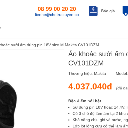
08 99 00 20 20
Báo giá
lienhe@chotructuyen.co
khoác sưởi ấm dùng pin 18V size M Makita CV101DZM
Áo khoác sưởi ấm d
CV101DZM
Thương hiệu:
Makita
Model
4.037.040đ
(đã b
Đặc điểm nổi bật
Sử dụng pin 18V hoặc 14.4V, li
Có 3 chế độ làm ấm tại 2 khu vự
Khả năng chịu gió và nước, 
Lớp lót lông cừu có thể làm ấm