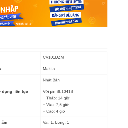
CV101DZM
Makita
u
Nhật Bản
Với pin BL1041B
 dụng liên tục
+ Thấp: 14 giờ
+ Vừa: 7,5 giờ
+ Cao: 4 giờ
Vai: 1, Lưng: 1
m ấm